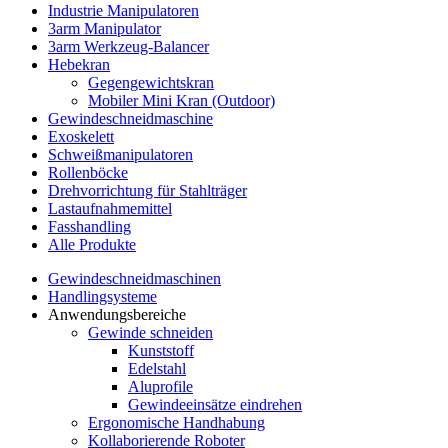
Industrie Manipulatoren
3arm Manipulator
3arm Werkzeug-Balancer
Hebekran
Gegengewichtskran
Mobiler Mini Kran (Outdoor)
Gewindeschneidmaschine
Exoskelett
Schweißmanipulatoren
Rollenböcke
Drehvorrichtung für Stahlträger
Lastaufnahmemittel
Fasshandling
Alle Produkte
Gewindeschneidmaschinen
Handlingsysteme
Anwendungsbereiche
Gewinde schneiden
Kunststoff
Edelstahl
Aluprofile
Gewindeeinsätze eindrehen
Ergonomische Handhabung
Kollaborierende Roboter