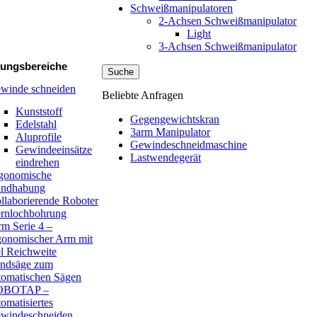
Schweißmanipulatoren
2-Achsen Schweißmanipulator
Light
tt
3-Achsen Schweißmanipulator
ungsbereiche
Suche
winde schneiden
Beliebte Anfragen
Kunststoff
Gegengewichtskran
Edelstahl
3arm Manipulator
Aluprofile
Gewindeschneidmaschine
Gewindeeinsätze
Lastwendegerät
eindrehen
gonomische
ndhabung
llaborierende Roboter
rnlochbohrung
rm Serie 4 –
gonomischer Arm mit
el Reichweite
ndsäge zum
tomatischen Sägen
OBOTAP –
tomatisiertes
windeschneiden