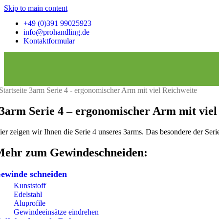
Selbstausrichtende Rollenböcke / Behälterdrehvorrichtung
Skip to main content
+49 (0)391 99025923
info@prohandling.de
Konventionelle Rollenböcke / Behälterdrehvorrichtung
Kontaktformular
Rohrdrehvorrichtungen
Drehvorrichtung für Stahlträger
Startseite
3arm Serie 4 - ergonomischer Arm mit viel Reichweite
Lastaufnahmemittel
3arm Serie 4 – ergonomischer Arm mit viel
Wendetraverse
ier zeigen wir Ihnen die Serie 4 unseres 3arms. Das besondere der Seri
Mehr zum Gewindeschneiden:
Vakuumheber
ewinde schneiden
Kunststoff
Edelstahl
Lastwendegerät
Aluprofile
Gewindeeinsätze eindrehen