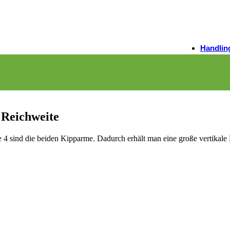
Masch
gewin
Jetzt entd
Handlin
3arm Man
pneumati
Bauteile
 Reichweite
e 4 sind die beiden Kipparme. Dadurch erhält man eine große vertikale
3arm We
Gegenge