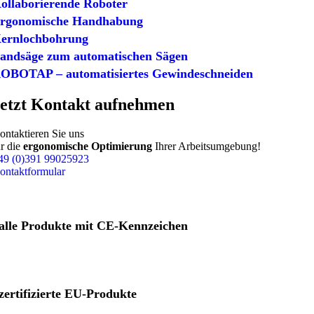
ollaborierende Roboter
Traversen
rgonomische Handhabung
ernlochbohrung
andsäge zum automatischen Sägen
Magnettraversen
OBOTAP – automatisiertes Gewindeschneiden
etzt Kontakt aufnehmen
Schienentraversen
ontaktieren Sie uns
ür die
ergonomische Optimierung
Ihrer Arbeitsumgebung!
C-Haken
49 (0)391 99025923
ontaktformular
Coil Zangen
alle Produkte mit CE-Kennzeichen
Fasshandling
Fasskarre
zertifizierte EU-Produkte