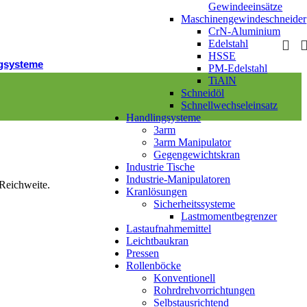
Gewindeeinsätze
inen­
Maschinengewindeschneider
deschneider
CrN-Aluminium
Edelstahl
ecken
HSSE
gsysteme
PM-Edelstahl
TiAlN
Schneidöl
Schnellwechseleinsatz
ipulator –
Handlingsysteme
sche Hebehilfe für
3arm
3arm Manipulator
Gegengewichtskran
Industrie Tische
Industrie-Manipulatoren
 Reichweite.
Kranlösungen
rkzeug-Balancer
Sicherheitssysteme
Lastmomentbegrenzer
Lastaufnahmemittel
Leichtbaukran
Pressen
Rollenböcke
wichtskräne
Konventionell
Rohrdrehvorrichtungen
Selbstausrichtend