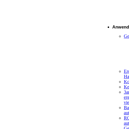
Exoskele
Anwend
Ge
Er
Ha
Ko
Ke
3a
er
vi
Ba
au
R
au
Ge