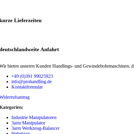
Fassmischer
kurze Lieferzeiten
Fassheber
Fassgreifer Stapler
deutschland­weite Anfahrt
Wir bieten unseren Kunden Handlings- und Gewinde­bohrmaschinen, die
Fasspalettierer
+49 (0)391 99025923
Industrie Manipulatoren
info@prohandling.de
Alle Produkte
Kontaktformular
Widerrufsantrag
Kategorien:
Industrie Manipulatoren
3arm Manipulator
3arm Werkzeug-Balancer
Hebekran