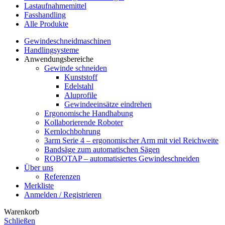
Lastaufnahmemittel
Fasshandling
Alle Produkte
Gewindeschneidmaschinen
Handlingsysteme
Anwendungsbereiche
Gewinde schneiden
Kunststoff
Edelstahl
Aluprofile
Gewindeeinsätze eindrehen
Ergonomische Handhabung
Kollaborierende Roboter
Kernlochbohrung
3arm Serie 4 – ergonomischer Arm mit viel Reichweite
Bandsäge zum automatischen Sägen
ROBOTAP – automatisiertes Gewindeschneiden
Über uns
Referenzen
Merkliste
Anmelden / Registrieren
Warenkorb
Schließen