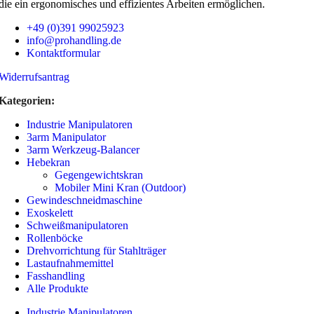
die ein ergonomisches und effizientes Arbeiten ermöglichen.
+49 (0)391 99025923
info@prohandling.de
Kontaktformular
Widerrufsantrag
Kategorien:
Industrie Manipulatoren
3arm Manipulator
3arm Werkzeug-Balancer
Hebekran
Gegengewichtskran
Mobiler Mini Kran (Outdoor)
Gewindeschneidmaschine
Exoskelett
Schweißmanipulatoren
Rollenböcke
Drehvorrichtung für Stahlträger
Lastaufnahmemittel
Fasshandling
Alle Produkte
Industrie Manipulatoren