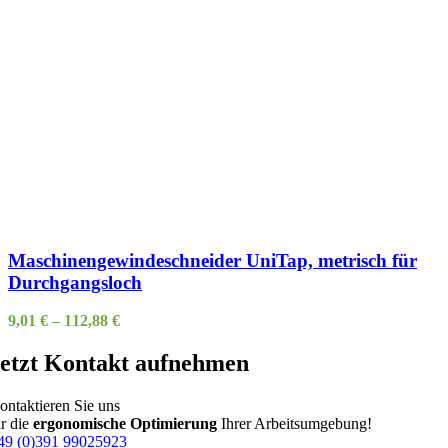
Maschinengewindeschneider UniTap, metrisch für
Durchgangsloch
9,01
€
–
112,88
€
etzt Kontakt aufnehmen
ontaktieren Sie uns
ür die
ergonomische Optimierung
Ihrer Arbeitsumgebung!
49 (0)391 99025923