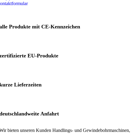
ontaktformular
alle Produkte mit CE-Kennzeichen
zertifizierte EU-Produkte
kurze Lieferzeiten
deutschland­weite Anfahrt
Wir bieten unseren Kunden Handlings- und Gewinde­bohrmaschinen,