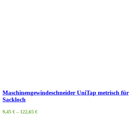
Maschinengewindeschneider UniTap metrisch für
Sackloch
9,45
€
–
122,65
€