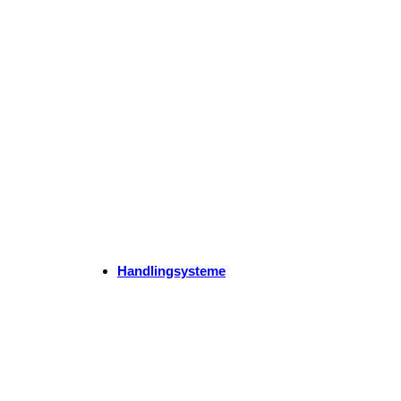
Maschinen­gewindeschneider
Jetzt entdecken
Handlingsysteme
3arm Manipulator – pneumatische Hebehilfe für B
3arm Werkzeug-Balancer