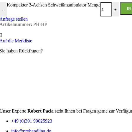
Magnettraversen
Kompakter 3-Achsen Schweißmanipulator Menge
IN
-
+
Anfrage stellen
Artikelnummer:
PH-HP
Schienentraversen
Auf die Merkliste
C-Haken
Sie haben Rückfragen?
Coil Zangen
Fasshandling
Fasskarre
Unser Experte
Robert Pacia
steht Ihnen bei Fragen gerne zur Verfügu
Fassmischer
+49 (0)391 99025923
info@prohandling.de