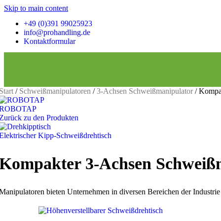
Skip to main content
+49 (0)391 99025923
info@prohandling.de
Kontaktformular
Start
/
Schweißmanipulatoren
/
3-Achsen Schweißmanipulator
/
Kompak
ROBOTAP
Zurück zu den Produkten
Elektrischer Kipp-Schweißdrehtisch
2-Achsen Schweißmanipulator
Rollenböcke
Kompakter 3-Achsen Schweiß
Selbstausrichtende Rollenböcke / Behälterdrehvorrichtung
Manipulatoren bieten Unternehmen in diversen Bereichen der Industrie 