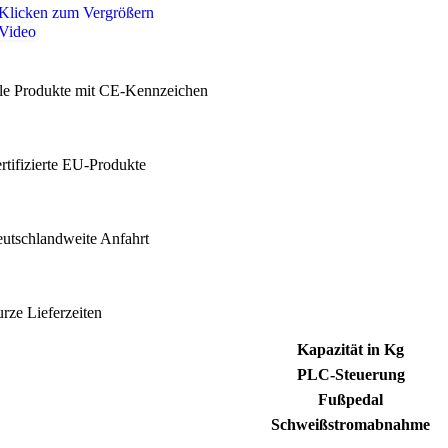
Konventionelle Rollenböcke / Behälterdrehvorrichtung
Klicken zum Vergrößern
Video
Rohrdrehvorrichtungen
lle Produkte mit CE-Kennzeichen
Drehvorrichtung für Stahlträger
Lastaufnahmemittel
ertifizierte EU-Produkte
Wendetraverse
eutschlandweite Anfahrt
Vakuumheber
urze Lieferzeiten
Lastwendegerät
Kapazität in Kg
PLC-Steuerung
Traversen
Fußpedal
Schweißstromabnahme