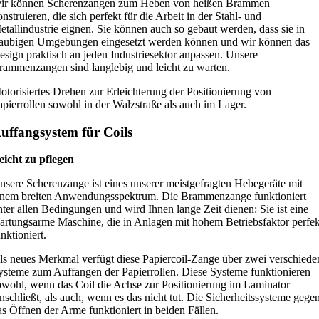
ir können Scherenzangen zum Heben von heißen Brammen
onstruieren, die sich perfekt für die Arbeit in der Stahl- und
etallindustrie eignen. Sie können auch so gebaut werden, dass sie in
taubigen Umgebungen eingesetzt werden können und wir können das
esign praktisch an jeden Industriesektor anpassen. Unsere
rammenzangen sind langlebig und leicht zu warten.
otorisiertes Drehen zur Erleichterung der Positionierung von
apierrollen sowohl in der Walzstraße als auch im Lager.
uffangsystem für Coils
eicht zu pflegen
nsere Scherenzange ist eines unserer meistgefragten Hebegeräte mit
inem breiten Anwendungsspektrum. Die Brammenzange funktioniert
nter allen Bedingungen und wird Ihnen lange Zeit dienen: Sie ist eine
artungsarme Maschine, die in Anlagen mit hohem Betriebsfaktor perfek
nktioniert.
ls neues Merkmal verfügt diese Papiercoil-Zange über zwei verschiede
ysteme zum Auffangen der Papierrollen. Diese Systeme funktionieren
owohl, wenn das Coil die Achse zur Positionierung im Laminator
inschließt, als auch, wenn es das nicht tut. Die Sicherheitssysteme gege
as Öffnen der Arme funktioniert in beiden Fällen.