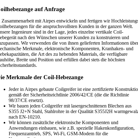
oilhebezange auf Anfrage
n Zusammenarbeit mit Airpes entwickeln und fertigen wir Hochleistung
oilhebezangen für die anspruchsvollsten Kunden in der ganzen Welt.
nsere Ingenieure sind in der Lage, jedes einzelne vertikale Coil-
ebegerät nach den Wünschen unserer Kunden zu konstruieren und
nzupassen. Wir verwenden die von ihnen gelieferten Informationen übe
echanische Merkmale, elektronische Komponenten, Kranhaken- und
ebekapazitäten, die Art des zu hebenden Materials, die verfügbare
auhöhe, Breite und Position und erfüllen dabei stets die höchsten
icherheitsstandards.
ie Merkmale der Coil-Hebezange
Jeder in Airpes gebaute Coilgreifer ist eine zertifizierte Konstrukti
gemäß der Sicherheitsrichtlinie 2006/42/CE (die die Richtlinie
98/37/CE ersetzt).
Wir bauen jeden Coilgreifer mit lasergeschnittenen Blechen aus
S355 J2+N Stahl, Stahlrohre in der Qualität S355J2H warmgewal
nach EN-10210.
Wir können zusätzliche elektronische Komponenten und
Anwendungen einbauen, wie z.B. spezielle Hakenkonfiguration,
Frequenzantrieb, SPS, Wi-Fi, GSM-Modem für die