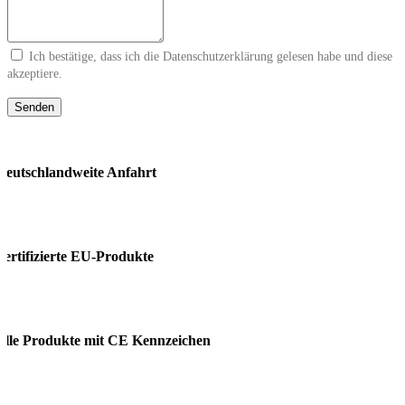
Ich bestätige, dass ich die
Datenschutzerklärung
gelesen habe und diese
akzeptiere.
Senden
deutschland­weite Anfahrt
zertifizierte EU-Produkte
alle Produkte mit CE Kennzeichen