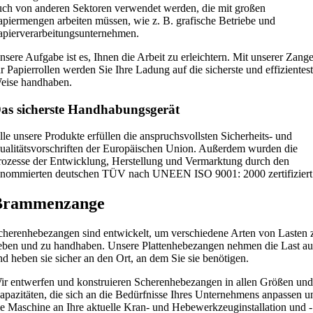
uch von anderen Sektoren verwendet werden, die mit großen
apiermengen arbeiten müssen, wie z. B. grafische Betriebe und
apierverarbeitungsunternehmen.
nsere Aufgabe ist es, Ihnen die Arbeit zu erleichtern. Mit unserer Zang
ür Papierrollen werden Sie Ihre Ladung auf die sicherste und effizientes
eise handhaben.
as sicherste Handhabungsgerät
lle unsere Produkte erfüllen die anspruchsvollsten Sicherheits- und
ualitätsvorschriften der Europäischen Union. Außerdem wurden die
rozesse der Entwicklung, Herstellung und Vermarktung durch den
enommierten deutschen TÜV nach UNEEN ISO 9001: 2000 zertifiziert
Brammenzange
cherenhebezangen sind entwickelt, um verschiedene Arten von Lasten 
eben und zu handhaben. Unsere Plattenhebezangen nehmen die Last au
nd heben sie sicher an den Ort, an dem Sie sie benötigen.
ir entwerfen und konstruieren Scherenhebezangen in allen Größen und
apazitäten, die sich an die Bedürfnisse Ihres Unternehmens anpassen u
ie Maschine an Ihre aktuelle Kran- und Hebewerkzeuginstallation und -