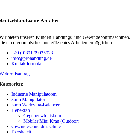
deutschland­weite Anfahrt
Wir bieten unseren Kunden Handlings- und Gewinde­bohrmaschinen,
die ein ergonomisches und effizientes Arbeiten ermöglichen.
+49 (0)391 99025923
info@prohandling.de
Kontaktformular
Widerrufsantrag
Kategorien:
Industrie Manipulatoren
3arm Manipulator
3arm Werkzeug-Balancer
Hebekran
Gegengewichtskran
Mobiler Mini Kran (Outdoor)
Gewindeschneidmaschine
Exoskelett