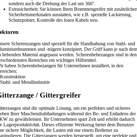
sondern auch die Drehung der Last um 360°.
Extrasicherheit: Sie können Ihren Brammengreifer mit zusätzliche
Sicherheitsmerkmalen ausstatten, wie z.B. spezielle Lackierung,
Schutzpolster, Kontrolle des losen Kabels usw.
ektoren
nsere Scherenzangen sind speziell für die Handhabung von Stahl- und
luminiumbrammen und -trägern konzipiert. Der Griff kann je nach de
u hebenden Material angepasst werden. Scherenhebezangen sind in den
erschiedensten Bereichen ein wichtiges Hilfsmittel.
ir haben Scherenhebezangen für Unternehmen installiert, in den
ereichen:
 Konstruktion
 Stahl- und Metallindustrie
itterzange / Gittergreifer
itterzangen sind die optimale Lösung, um ein perfektes und sicheres
eben Ihrer Maschendrahtladungen während des Be- und Entladens der
KW zu gewährleisten. Ihr Unternehmen spart Zeit und erhöht dadurch
ie Lagerproduktivität. Dieses effiziente Werkzeug bietet dem Benutzer
ine sichere Möglichkeit, die Lasten mit nur einem Bediener zu
anipulieren. Die Gitterzangen werden hergestellt, um eine perfekte und