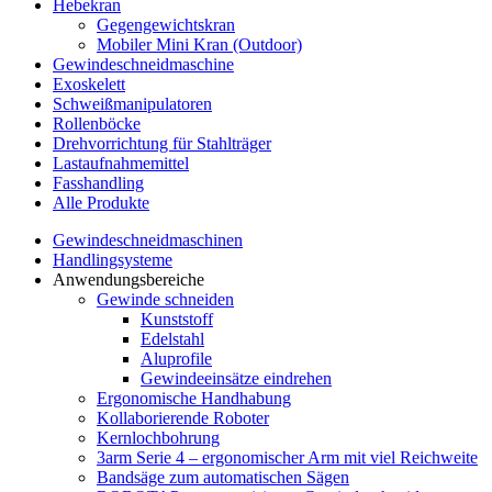
Hebekran
Gegengewichtskran
Mobiler Mini Kran (Outdoor)
Gewindeschneidmaschine
Exoskelett
Schweißmanipulatoren
Rollenböcke
Drehvorrichtung für Stahlträger
Lastaufnahmemittel
Fasshandling
Alle Produkte
Gewindeschneidmaschinen
Handlingsysteme
Anwendungsbereiche
Gewinde schneiden
Kunststoff
Edelstahl
Aluprofile
Gewindeeinsätze eindrehen
Ergonomische Handhabung
Kollaborierende Roboter
Kernlochbohrung
3arm Serie 4 – ergonomischer Arm mit viel Reichweite
Bandsäge zum automatischen Sägen