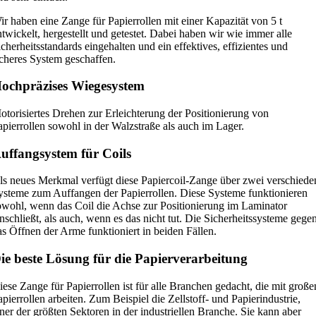
ir haben eine Zange für Papierrollen mit einer Kapazität von 5 t
ntwickelt, hergestellt und getestet. Dabei haben wir wie immer alle
icherheitsstandards eingehalten und ein effektives, effizientes und
icheres System geschaffen.
ochpräzises Wiegesystem
otorisiertes Drehen zur Erleichterung der Positionierung von
apierrollen sowohl in der Walzstraße als auch im Lager.
uffangsystem für Coils
ls neues Merkmal verfügt diese Papiercoil-Zange über zwei verschiede
ysteme zum Auffangen der Papierrollen. Diese Systeme funktionieren
owohl, wenn das Coil die Achse zur Positionierung im Laminator
inschließt, als auch, wenn es das nicht tut. Die Sicherheitssysteme gege
as Öffnen der Arme funktioniert in beiden Fällen.
ie beste Lösung für die Papierverarbeitung
iese Zange für Papierrollen ist für alle Branchen gedacht, die mit große
apierrollen arbeiten. Zum Beispiel die Zellstoff- und Papierindustrie,
iner der größten Sektoren in der industriellen Branche. Sie kann aber