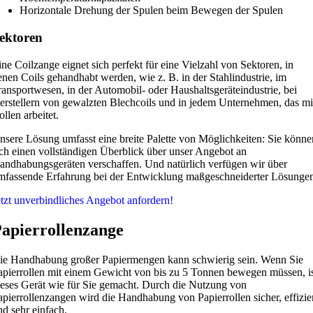
Horizontale Drehung der Spulen beim Bewegen der Spulen
ektoren
ine Coilzange eignet sich perfekt für eine Vielzahl von Sektoren, in
enen Coils gehandhabt werden, wie z. B. in der Stahlindustrie, im
ransportwesen, in der Automobil- oder Haushaltsgeräteindustrie, bei
erstellern von gewalzten Blechcoils und in jedem Unternehmen, das mi
llen arbeitet.
nsere Lösung umfasst eine breite Palette von Möglichkeiten: Sie könne
ich einen vollständigen Überblick über unser Angebot an
andhabungsgeräten verschaffen. Und natürlich verfügen wir über
mfassende Erfahrung bei der Entwicklung maßgeschneiderter Lösunge
etzt unverbindliches Angebot anfordern!
apierrollenzange
ie Handhabung großer Papiermengen kann schwierig sein. Wenn Sie
apierrollen mit einem Gewicht von bis zu 5 Tonnen bewegen müssen, i
ieses Gerät wie für Sie gemacht. Durch die Nutzung von
apierrollenzangen wird die Handhabung von Papierrollen sicher, effizie
nd sehr einfach.