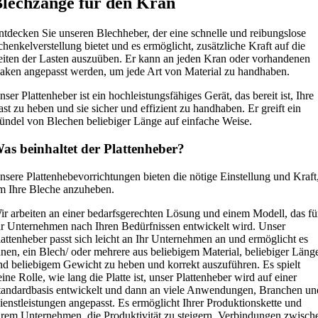
lechzange für den Kran
ntdecken Sie unseren Blechheber, der eine schnelle und reibungslose
chenkelverstellung bietet und es ermöglicht, zusätzliche Kraft auf die
eiten der Lasten auszuüben. Er kann an jeden Kran oder vorhandenen
aken angepasst werden, um jede Art von Material zu handhaben.
nser Plattenheber ist ein hochleistungsfähiges Gerät, das bereit ist, Ihre
ast zu heben und sie sicher und effizient zu handhaben. Er greift ein
ündel von Blechen beliebiger Länge auf einfache Weise.
as beinhaltet der Plattenheber?
nsere Plattenhebevorrichtungen bieten die nötige Einstellung und Kraft
m Ihre Bleche anzuheben.
ir arbeiten an einer bedarfsgerechten Lösung und einem Modell, das fü
hr Unternehmen nach Ihren Bedürfnissen entwickelt wird. Unser
lattenheber passt sich leicht an Ihr Unternehmen an und ermöglicht es
hnen, ein Blech/ oder mehrere aus beliebigem Material, beliebiger Läng
nd beliebigem Gewicht zu heben und korrekt auszuführen. Es spielt
eine Rolle, wie lang die Platte ist, unser Plattenheber wird auf einer
tandardbasis entwickelt und dann an viele Anwendungen, Branchen un
ienstleistungen angepasst. Es ermöglicht Ihrer Produktionskette und
hrem Unternehmen, die Produktivität zu steigern, Verbindungen zwisch