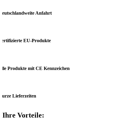
deutschland­weite Anfahrt
zertifizierte EU-Produkte
alle Produkte mit CE Kennzeichen
kurze Lieferzeiten
Ihre Vorteile: