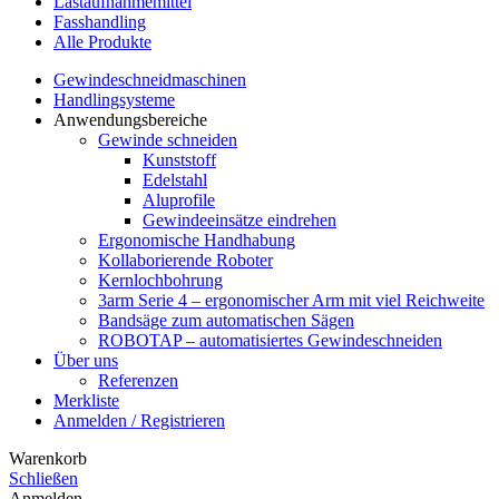
Lastaufnahmemittel
Fasshandling
Alle Produkte
Gewindeschneidmaschinen
Handlingsysteme
Anwendungsbereiche
Gewinde schneiden
Kunststoff
Edelstahl
Aluprofile
Gewindeeinsätze eindrehen
Ergonomische Handhabung
Kollaborierende Roboter
Kernlochbohrung
3arm Serie 4 – ergonomischer Arm mit viel Reichweite
Bandsäge zum automatischen Sägen
ROBOTAP – automatisiertes Gewindeschneiden
Über uns
Referenzen
Merkliste
Anmelden / Registrieren
Warenkorb
Schließen
Anmelden