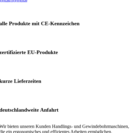
ontaktformular
alle Produkte mit CE-Kennzeichen
zertifizierte EU-Produkte
kurze Lieferzeiten
deutschland­weite Anfahrt
Wir bieten unseren Kunden Handlings- und Gewinde­bohrmaschinen,
die ein ergonomisches und effizientes Arbeiten ermöglichen.