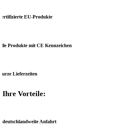
zertifizierte EU-Produkte
alle Produkte mit CE Kennzeichen
kurze Lieferzeiten
Ihre Vorteile:
deutschland­weite Anfahrt