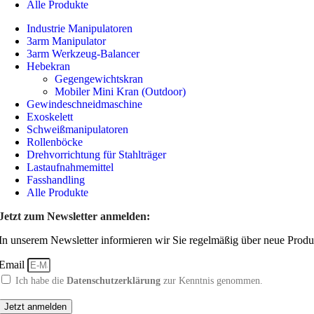
Alle Produkte
Industrie Manipulatoren
3arm Manipulator
3arm Werkzeug-Balancer
Hebekran
Fasspalettierer
Gegengewichtskran
Mobiler Mini Kran (Outdoor)
Industrie Manipulatoren
Gewindeschneidmaschine
Alle Produkte
Exoskelett
Schweißmanipulatoren
Rollenböcke
Drehvorrichtung für Stahlträger
Lastaufnahmemittel
Fasshandling
Alle Produkte
Jetzt zum Newsletter anmelden:
In unserem Newsletter informieren wir Sie regelmäßig über neue Produ
Email
Ich habe die
Datenschutzerklärung
zur Kenntnis genommen.
Jetzt anmelden