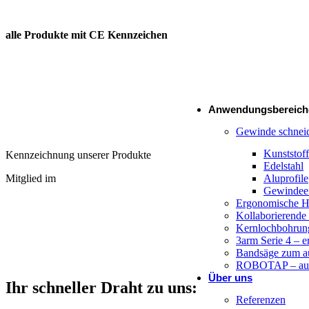
alle Produkte mit CE Kennzeichen
Gegengewichtskräne
Exoskelett
Anwendungsbereich
Gewinde schnei
Kunststoff
Kennzeichnung unserer Produkte
Edelstahl
Aluprofile
Mitglied im
Gewindeei
Ergonomische 
Kollaborierende
Kernlochbohrun
3arm Serie 4 – 
Bandsäge zum a
ROBOTAP – auto
Über uns
Ihr schneller Draht zu uns:
Referenzen