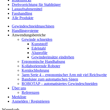
Rollenböcke
Drehvorrichtung für Stahlträger
Lastaufnahmemittel
Fasshandling
Alle Produkte
Gewindeschneidmaschinen
Handlingsysteme
Anwendungsbereiche
Gewinde schneiden
Kunststoff
Edelstahl
Aluprofile
Gewindeeinsätze eindrehen
Ergonomische Handhabung
Kollaborierende Roboter
Kernlochbohrung
3arm Serie 4 – ergonomischer Arm mit viel Reichweite
Bandsäge zum automatischen Sägen
ROBOTAP – automatisiertes Gewindeschneiden
Über uns
Referenzen
Merkliste
Anmelden / Registrieren
Warenkorb