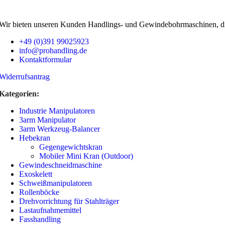
Fasshandling
Wir bieten unseren Kunden Handlings- und Gewinde­bohrmaschinen, die
Fasskarre
+49 (0)391 99025923
info@prohandling.de
Kontaktformular
Widerrufsantrag
Kategorien:
Fassmischer
Industrie Manipulatoren
3arm Manipulator
3arm Werkzeug-Balancer
Hebekran
Gegengewichtskran
Mobiler Mini Kran (Outdoor)
Fassheber
Gewindeschneidmaschine
Exoskelett
Schweißmanipulatoren
Fassgreifer Stapler
Rollenböcke
Schnellwechsel
Drehvorrichtung für Stahlträger
Lastaufnahmemittel
Jetzt entdecken
Fasshandling