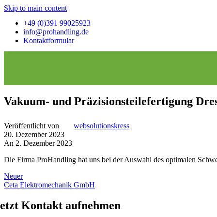
Skip to main content
+49 (0)391 99025923
Konventionelle
info@prohandling.de
Rollenböcke /
Kontaktformular
Behälterdrehvorrichtung
Rohrdrehvorrichtungen
Drehvorrichtung für
Vakuum- und Präzisionsteilefertigung D
Stahlträger
Lastaufnahmemittel
Veröffentlicht von
websolutionskress
20. Dezember 2023
An 2. Dezember 2023
Wendetraverse
Die Firma ProHandling hat uns bei der Auswahl des optimalen Schwe
Neuer
Ceta Elektromechanik GmbH
etzt Kontakt aufnehmen
Vakuumheber