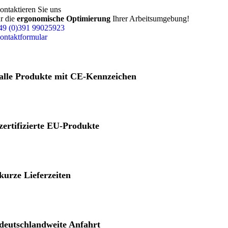
ontaktieren Sie uns
ür die
ergonomische Optimierung
Ihrer Arbeitsumgebung!
49 (0)391 99025923
ontaktformular
Lastwendegerät
Traversen
alle Produkte mit CE-Kennzeichen
Magnettraversen
zertifizierte EU-Produkte
Schienentraversen
kurze Lieferzeiten
C-Haken
Coil Zangen
deutschland­weite Anfahrt