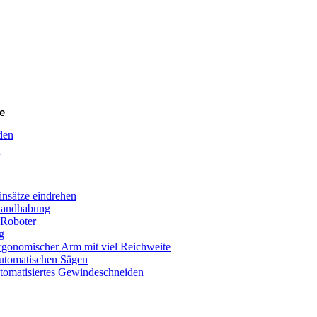
e
den
nsätze eindrehen
Handhabung
 Roboter
g
ergonomischer Arm mit viel Reichweite
utomatischen Sägen
matisiertes Gewindeschneiden