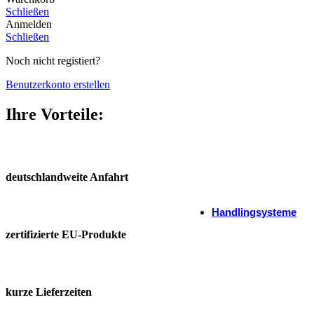
Schließen
Anmelden
Schließen
Noch nicht registiert?
Benutzerkonto erstellen
Ihre Vorteile:
deutschland­weite Anfahrt
Maschinen­gew
Jetzt entdecken
Handlingsysteme
zertifizierte EU-Produkte
3arm Manipulator – pn
kurze Lieferzeiten
3arm Werkzeug-Balan